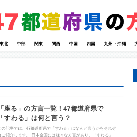
東北
中部
関東
関西
中国
四国
九州・沖縄
方言
方言
方言
方言
方言
方言
方言
愛知県の方言
静岡県の方言
岐阜県の方言
長野県の方言
山梨県の方言
福井県の方言
石川県の方言
富山県の方言
新潟県の方言
東京都の方言
神奈川県の方言
千葉県の方言
埼玉県の方言
群馬県の方言
栃木県の方言
茨城県の方言
大阪府の方言
兵庫県の方言
京都府の方言
奈良県の方言
和歌山県の方言
滋賀県の方言
三重県の方言
山口県の方言
広島県の方言
岡山県の方言
島根県の方言
鳥取県の方言
高知県の方言
愛媛県の方言
香川県の方言
徳島県の方言
福岡県の方言
佐賀県の方言
長崎県の方言
熊本県の方言
大分県の方言
宮崎県の方言
鹿児島県の方言
沖縄県の方言
「座る」の方言一覧！47都道府県で
「すわる」は何と言う？
この記事では、47都道府県で「すわる」はなんと言うかをそれぞ
れご紹介します。 日本全国には様々な方言があり、「すわる」