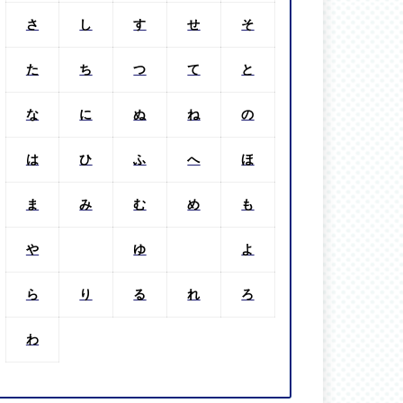
さ
し
す
せ
そ
た
ち
つ
て
と
な
に
ぬ
ね
の
は
ひ
ふ
へ
ほ
ま
み
む
め
も
や
ゆ
よ
ら
り
る
れ
ろ
わ