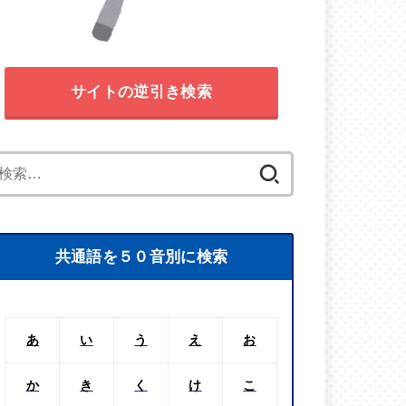
サイトの逆引き検索
検
索:
共通語を５０音別に検索
あ
い
う
え
お
か
き
く
け
こ