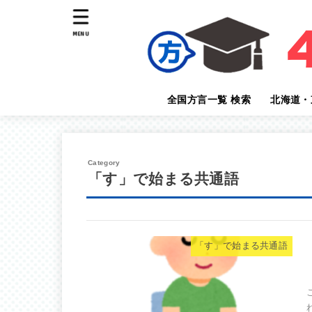
MENU
全国方言一覧 検索
北海道・
北海道の
青森県の
岩手県の
宮城県の
秋田県の
福島県の
山形県の
「す」で始まる共通語
「す」で始まる共通語