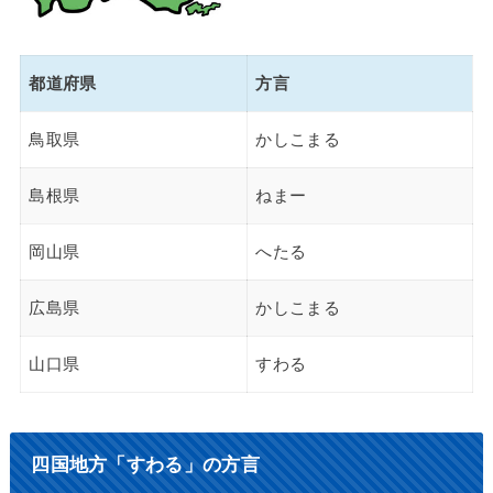
都道府県
方言
鳥取県
かしこまる
島根県
ねまー
岡山県
へたる
広島県
かしこまる
山口県
すわる
四国地方「すわる」の方言