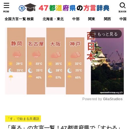
MENU
SEARCH
全国方言一覧 検索
北海道・東北
中部
関東
関西
中国
もっと見る
arrow_forward_ios
Powered by 
GliaStudios
M
u
「す」で始まる共通語
t
「座る」の方言一覧！47都道府県で「すわる」
e