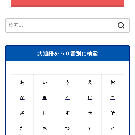
検
索:
共通語を５０音別に検索
あ
い
う
え
お
か
き
く
け
こ
さ
し
す
せ
そ
た
ち
つ
て
と