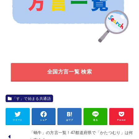
全国方言一覧 検索
「す」で始まる共通語
ツイート
シェア
はてブ
送る
Pocket
「蝸牛」の方言一覧！47都道府県で「かたつむり」は何