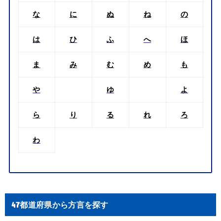
な
に
ぬ
ね
の
は
ひ
ふ
へ
ほ
ま
み
む
め
も
や
ゆ
よ
ら
り
る
れ
ろ
わ
47都道府県から方言を探す