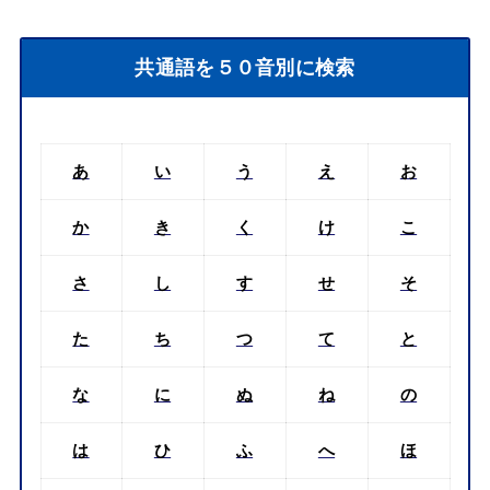
共通語を５０音別に検索
あ
い
う
え
お
か
き
く
け
こ
さ
し
す
せ
そ
た
ち
つ
て
と
な
に
ぬ
ね
の
は
ひ
ふ
へ
ほ