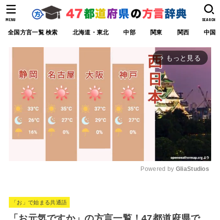
MENU
SEARCH
全国方言一覧 検索
北海道・東北
中部
関東
関西
中国
もっと見る
arrow_forward_ios
Powered by 
GliaStudios
M
u
「お」で始まる共通語
t
「お元気ですか」の方言一覧！47都道府県で
e