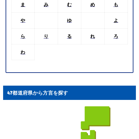
ま
み
む
め
も
や
ゆ
よ
ら
り
る
れ
ろ
わ
47都道府県から方言を探す