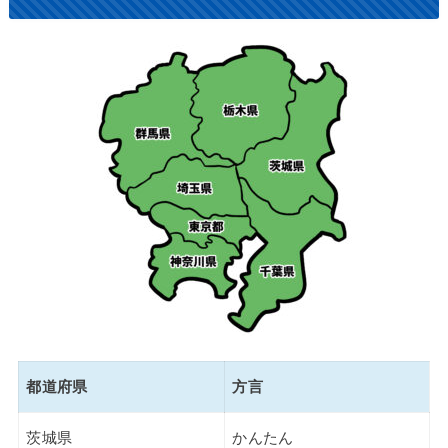
都道府県
方言
茨城県
かんたん