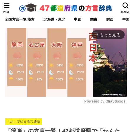
MENU
SEARCH
全国方言一覧 検索
北海道・東北
中部
関東
関西
中国
もっと見る
arrow_forward_ios
Powered by 
GliaStudios
M
u
「か」で始まる共通語
t
「簡単」の方言一覧！47都道府県で「かんた
e