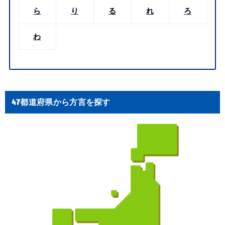
ら
り
る
れ
ろ
わ
47都道府県から方言を探す