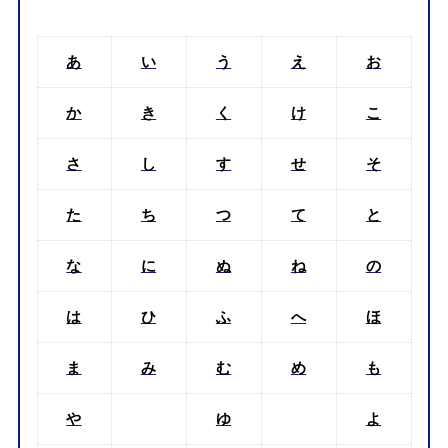
あ
い
う
え
お
か
き
く
け
こ
さ
し
す
せ
そ
た
ち
つ
て
と
な
に
ぬ
ね
の
は
ひ
ふ
へ
ほ
ま
み
む
め
も
や
ゆ
よ