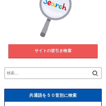
サイトの逆引き検索
検
索:
共通語を５０音別に検索