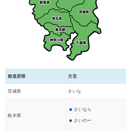
都道府県
方言
茨城県
さいな
さいなら
栃木県
さいのー