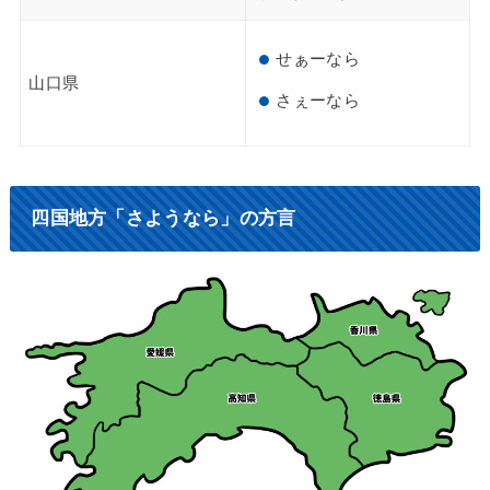
せぁーなら
山口県
さぇーなら
四国地方「さようなら」の方言