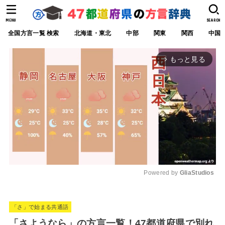
MENU
SEARCH
全国方言一覧 検索
北海道・東北
中部
関東
関西
中国
もっと見る
arrow_forward_ios
Powered by 
GliaStudios
M
u
「さ」で始まる共通語
t
「さようなら」の方言一覧！47都道府県で別れ
e