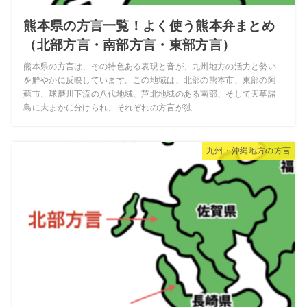
熊本県の方言一覧！よく使う熊本弁まとめ
（北部方言・南部方言・東部方言）
熊本県の方言は、その特色ある表現と音が、九州地方の活力と勢い
を鮮やかに反映しています。この地域は、北部の熊本市、東部の阿
蘇市、球磨川下流の八代地域、芦北地域のある南部、そして天草諸
島に大まかに分けられ、それぞれの方言が独...
九州・沖縄地方の方言