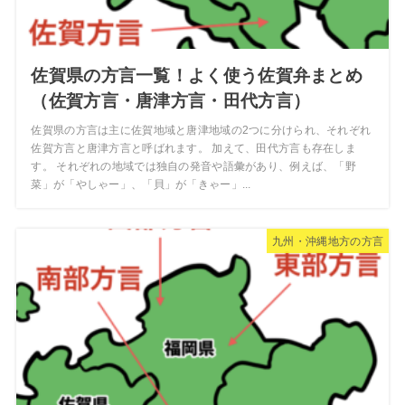
佐賀県の方言一覧！よく使う佐賀弁まとめ
（佐賀方言・唐津方言・田代方言）
佐賀県の方言は主に佐賀地域と唐津地域の2つに分けられ、それぞれ
佐賀方言と唐津方言と呼ばれます。 加えて、田代方言も存在しま
す。 それぞれの地域では独自の発音や語彙があり、例えば、「野
菜」が「やしゃー」、「貝」が「きゃー」...
九州・沖縄地方の方言