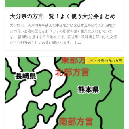
大分県の方言一覧！よく使う大分弁まとめ
大分県は、瀬戸内海を挟んだ中国地方や豊後水道を隔てた四国地方
との長い交流の歴史があり、その影響を強く言葉に反映していま
す。 福岡県と接する日田地域では、筑後川・玖珠川を経由した交流
から九州方言らしい言葉が聞かれます。 し...
九州・沖縄地方の方言