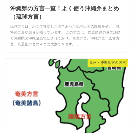
沖縄県の方言一覧！よく使う沖縄弁まとめ
（琉球方言）
琉球方言は、かつて独立した国であった琉球王国の影響を受け、独
特の言葉や発音が残っています。 この方言は、鹿児島県の奄美諸島
と沖縄県の沖縄諸島で話されており、奄美方言、沖縄方言、宮古方
言、八重山方言の４つに大別できます。 ...
九州・沖縄地方の方言