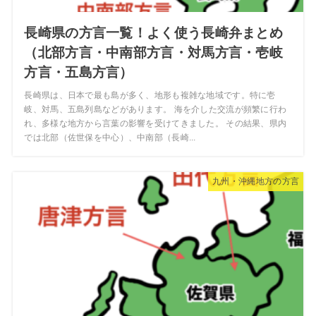
長崎県の方言一覧！よく使う長崎弁まとめ
（北部方言・中南部方言・対馬方言・壱岐
方言・五島方言）
長崎県は、日本で最も島が多く、地形も複雑な地域です。特に壱
岐、対馬、五島列島などがあります。 海を介した交流が頻繁に行わ
れ、多様な地方から言葉の影響を受けてきました。 その結果、県内
では北部（佐世保を中心）、中南部（長崎...
九州・沖縄地方の方言