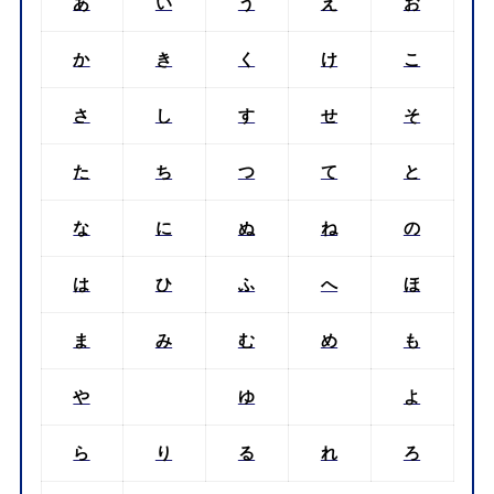
あ
い
う
え
お
か
き
く
け
こ
さ
し
す
せ
そ
た
ち
つ
て
と
な
に
ぬ
ね
の
は
ひ
ふ
へ
ほ
ま
み
む
め
も
や
ゆ
よ
ら
り
る
れ
ろ