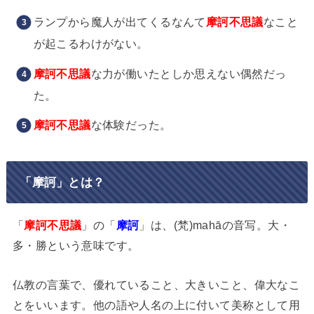
ランプから魔人が出てくるなんて
摩訶不思議
なこと
が起こるわけがない。
摩訶不思議
な力が働いたとしか思えない偶然だっ
た。
摩訶不思議
な体験だった。
「摩訶」とは？
「
摩訶不思議
」の「
摩訶
」は、(梵)mahāの音写。大・
多・勝という意味です。
仏教の言葉で、優れていること、大きいこと、偉大なこ
とをいいます。他の語や人名の上に付いて美称として用