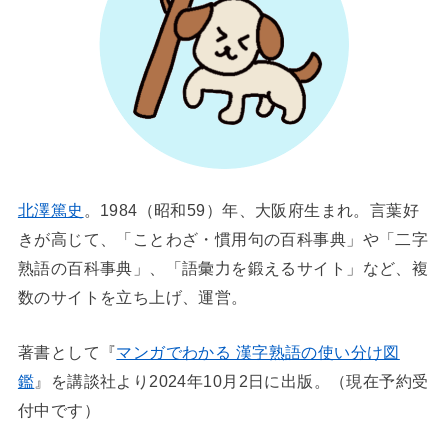
北澤篤史
。1984（昭和59）年、大阪府生まれ。言葉好
きが高じて、「ことわざ・慣用句の百科事典」や「二字
熟語の百科事典」、「語彙力を鍛えるサイト」など、複
数のサイトを立ち上げ、運営。
著書として『
マンガでわかる 漢字熟語の使い分け図
鑑
』を講談社より2024年10月2日に出版。（現在予約受
付中です）