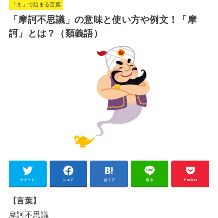
「ま」で始まる言葉
t
「摩訶不思議」の意味と使い方や例文！「摩
e
訶」とは？（類義語）
ツイート
シェア
はてブ
送る
Pocket
【言葉】
摩訶不思議