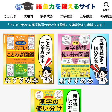
SEARCH
ことわざ
慣用句
故事成語
二字熟語
三字熟語
四字熟
『マンガでわかる 漢字熟語の使い分け図鑑』を講談社より出版します！