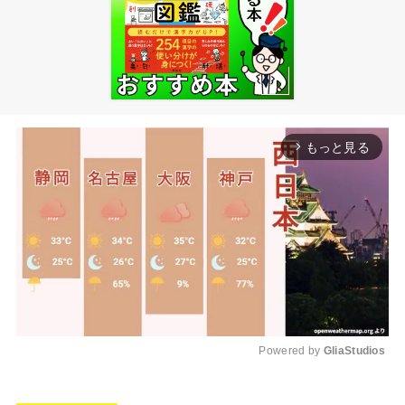
もっと見る
arrow_forward_ios
Powered by 
GliaStudios
M
u