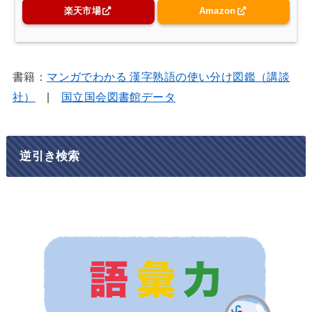
楽天市場
Amazon
書籍：
マンガでわかる 漢字熟語の使い分け図鑑（講談
社）
|
国立国会図書館データ
逆引き検索