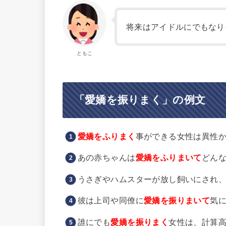
将来はアイドルにでもなり
ともこ
「愛嬌を振りまく」の例文
愛嬌をふりまく
事ができる女性は異性
あの赤ちゃんは
愛嬌をふりまいて
どん
うさぎやハムスターが放し飼いにされ
彼は上司や同僚に
愛嬌を振りまいて
気
誰にでも
愛嬌を振りまく
女性は、計算