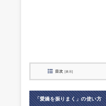
目次
[
表示
]
「愛嬌を振りまく」の使い方