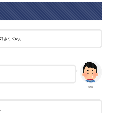
好きなのね。
健太
。