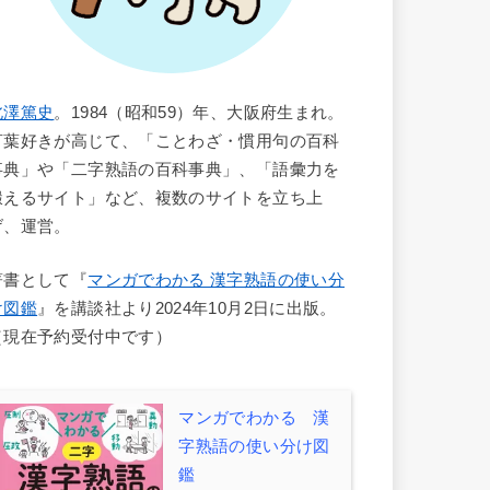
北澤篤史
。1984（昭和59）年、大阪府生まれ。
言葉好きが高じて、「ことわざ・慣用句の百科
事典」や「二字熟語の百科事典」、「語彙力を
鍛えるサイト」など、複数のサイトを立ち上
げ、運営。
著書として『
マンガでわかる 漢字熟語の使い分
け図鑑
』を講談社より2024年10月2日に出版。
（現在予約受付中です）
マンガでわかる 漢
字熟語の使い分け図
鑑