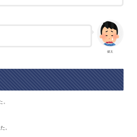
健太
た。
いた。