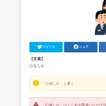
ツイート
シェア
【言葉】
心なしか
「心做しか」と書く。
「心無しか」はよくある間違いなので