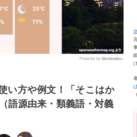
Powered by 
GliaStudios
M
u
使い方や例文！「そこはか
t
e
（語源由来・類義語・対義