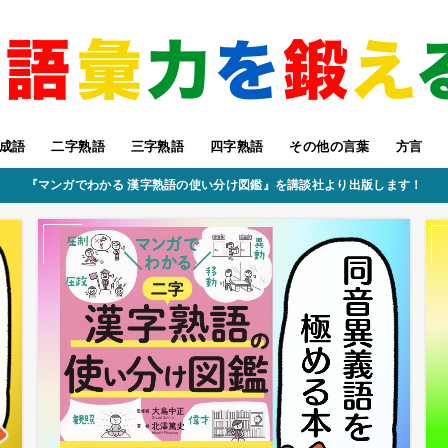
成語
二字熟語
三字熟語
四字熟語
その他の言葉
方言
『マンガでわかる 漢字熟語の使い分け図鑑』を講談社より出版します！