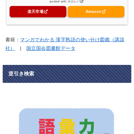
posted with
カエレバ
楽天市場
Amazon
書籍：
マンガでわかる 漢字熟語の使い分け図鑑（講談
社）
|
国立国会図書館データ
逆引き検索