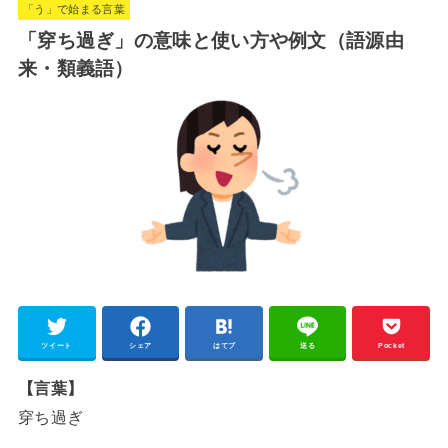
「う」で始まる言葉
t
「穿ち過ぎ」の意味と使い方や例文（語源由
e
来・類義語）
ツイート
シェア
はてブ
送る
Pocket
【言葉】
穿ち過ぎ