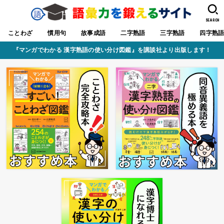
SEARCH
ことわざ
慣用句
故事成語
二字熟語
三字熟語
四字熟
『マンガでわかる 漢字熟語の使い分け図鑑』を講談社より出版します！