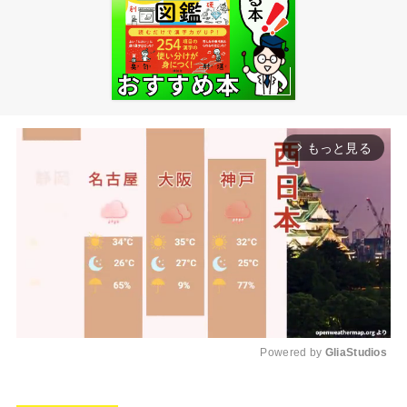
もっと見る
arrow_forward_ios
Powered by 
GliaStudios
M
u