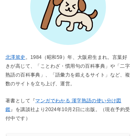
北澤篤史
。1984（昭和59）年、大阪府生まれ。言葉好
きが高じて、「ことわざ・慣用句の百科事典」や「二字
熟語の百科事典」、「語彙力を鍛えるサイト」など、複
数のサイトを立ち上げ、運営。
著書として『
マンガでわかる 漢字熟語の使い分け図
鑑
』を講談社より2024年10月2日に出版。（現在予約受
付中です）