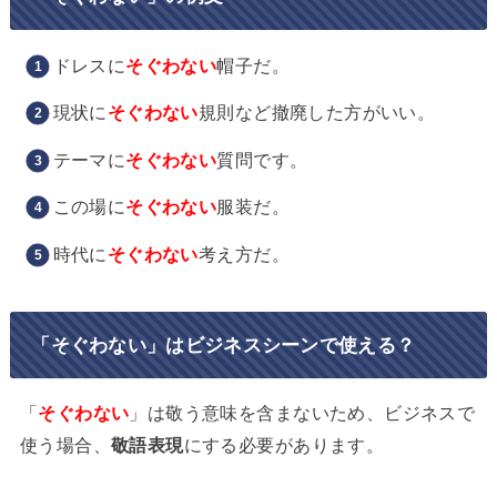
ドレスに
そぐわない
帽子だ。
現状に
そぐわない
規則など撤廃した方がいい。
テーマに
そぐわない
質問です。
この場に
そぐわない
服装だ。
時代に
そぐわない
考え方だ。
「そぐわない」はビジネスシーンで使える？
「
そぐわない
」は敬う意味を含まないため、ビジネスで
使う場合、
敬語表現
にする必要があります。