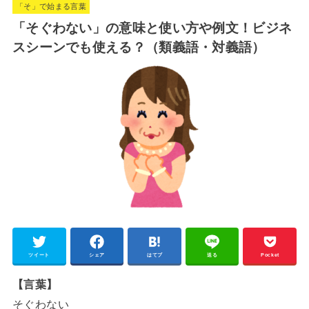
「そ」で始まる言葉
t
「そぐわない」の意味と使い方や例文！ビジネ
e
スシーンでも使える？（類義語・対義語）
ツイート
シェア
はてブ
送る
Pocket
【言葉】
そぐわない