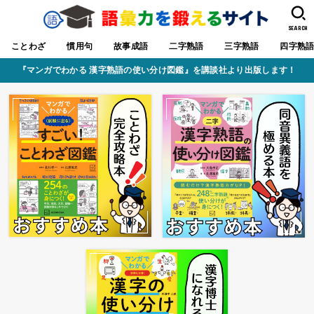
SEARCH
ことわざ
慣用句
故事成語
二字熟語
三字熟語
四字熟
『マンガでわかる 漢字熟語の使い分け図鑑』を講談社より出版します！