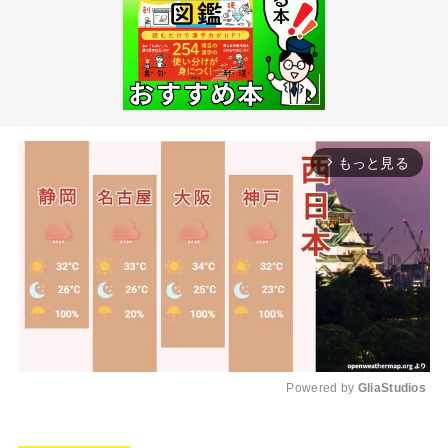
もっと見る
arrow_forward_ios
Powered by 
GliaStudios
M
u