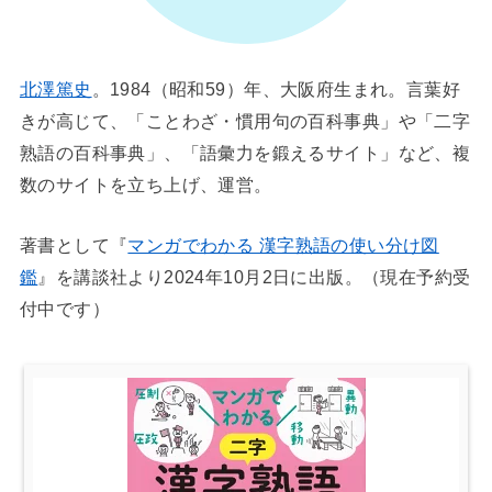
北澤篤史
。1984（昭和59）年、大阪府生まれ。言葉好
きが高じて、「ことわざ・慣用句の百科事典」や「二字
熟語の百科事典」、「語彙力を鍛えるサイト」など、複
数のサイトを立ち上げ、運営。
著書として『
マンガでわかる 漢字熟語の使い分け図
鑑
』を講談社より2024年10月2日に出版。（現在予約受
付中です）