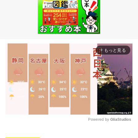
もっと見る
arrow_forward_ios
Powered by 
GliaStudios
M
u