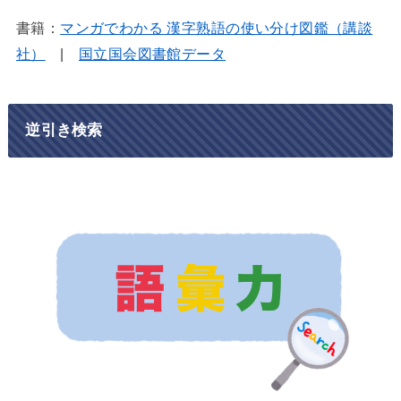
書籍：
マンガでわかる 漢字熟語の使い分け図鑑（講談
社）
|
国立国会図書館データ
逆引き検索