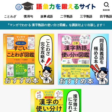
SEARCH
ことわざ
慣用句
故事成語
二字熟語
三字熟語
四字熟
『マンガでわかる 漢字熟語の使い分け図鑑』を講談社より出版します！