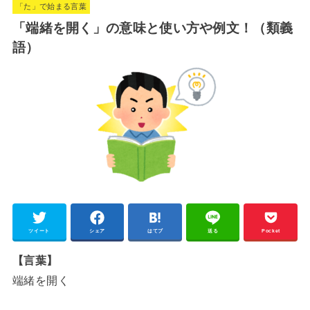
「た」で始まる言葉
t
「端緒を開く」の意味と使い方や例文！（類義
e
語）
ツイート
シェア
はてブ
送る
Pocket
【言葉】
端緒を開く