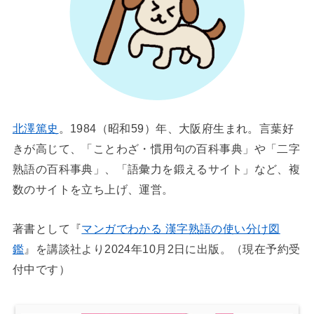
北澤篤史
。1984（昭和59）年、大阪府生まれ。言葉好
きが高じて、「ことわざ・慣用句の百科事典」や「二字
熟語の百科事典」、「語彙力を鍛えるサイト」など、複
数のサイトを立ち上げ、運営。
著書として『
マンガでわかる 漢字熟語の使い分け図
鑑
』を講談社より2024年10月2日に出版。（現在予約受
付中です）